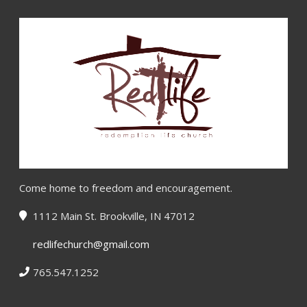
Come home to freedom and encouragement.
1112 Main St. Brookville, IN 47012
redlifechurch@gmail.com
765.547.1252